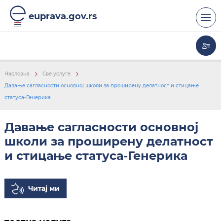
euprava.gov.rs
Насловна
Све услуге
Давање сагласности основној школи за проширену делатност и стицање
ТЕСТНА УСЛУГА
статуса-Генерика
Давање сагласности основној
школи за проширену делатност
и стицање статуса-Генерика
Читај ми