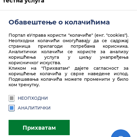
тестна услуга
Обавештење о колачићима
Портал еУправа користи "колачиће" (енг. "cookies").
Неопходни колачићи омогућавају да се садржај
страница прилагоди потребама корисника.
Аналитички колачићи се користе за анализу
коришћења услуга у циљу унапређења
корисничког искуства.
Врх стране
Kликом на "Прихватам" дајете сагласност за
коришћење колачића у сврхе наведене испод.
Подешавања колачића можете променити у било
ком тренутку.
НЕОПХОДНИ
АНАЛИТИЧКИ
euprava.gov.rs
Прихватам
Портал еУправа Републике Србије