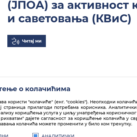
(ЈПОА) за активност
и саветовања (КВиС)
Читај ми
ење о колачићима
ва користи "колачиће" (енг. "cookies"). Неопходни колачић
ај страница прилагоди потребама корисника. Аналитички
нализу коришћења услуга у циљу унапређења корисничког 
рихватам" дајете сагласност за коришћење колачића у с
авања колачића можете променити у било ком тренутку.
ДНИ
АНАЛИТИЧКИ