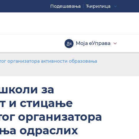
Подешавaња
Ћирилица
Употребите
CTRL+ за повећавање
CTRL- за смањивање
Моја еУправа
Велика слова
тог организатора активности образовања
школи за
т и стицање
тог организатора
Инверзна тема
ања одраслих