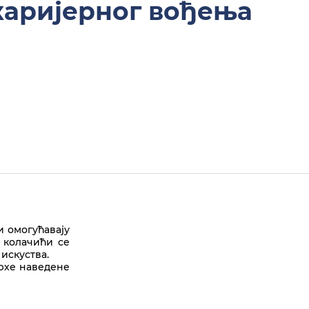
 каријерног вођења
и омогућавају
 колачићи се
искуства.
Врх стране
врхе наведене