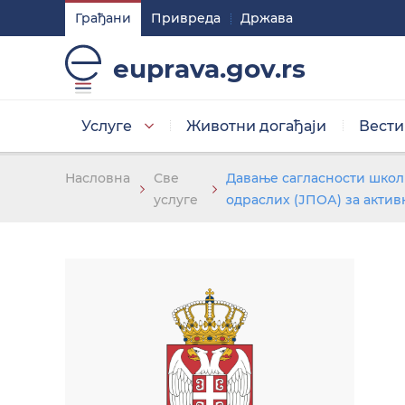
Грађани
Привреда
Држава
Подешавaња
euprava.gov.rs
Изаберите стил приказа слова
Услуге
Животни догађаји
Вести
Умањена слова
Насловна
Све
Давање сагласности школ
услуге
одраслих (ЈПОА) за актив
Изаберите тему
Основна тема