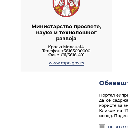
Министарство просвете,
науке и технолошког
развоја
Краља Милана14,
Телефон:+38163000000
Факс. 011/3616-491
www.mpn.gov.rs
Списак услуга
Обавешт
Портал еУпра
да се садрж
користе за а
Kликом на "П
испод. Подеш
НЕОПХО
Linkedin
Instagram
Facebook
Twitter
Play