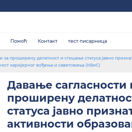
Помоћ
Контакт
тест писарница
Нормална величина
и за проширену делатност и стицање статуса јавно призна
ност каријерног вођења и саветовања (КВиС)
Давање сагласности 
проширену делатнос
статуса јавно призна
Црно/бела тема
активности образов