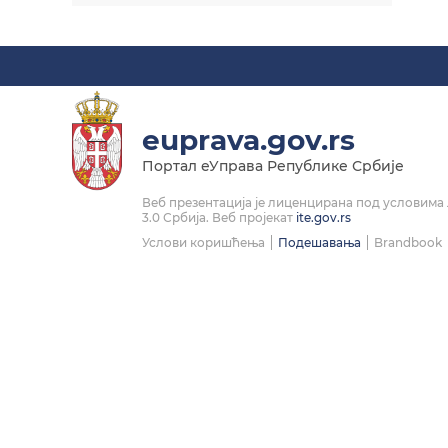
Linkedin
Instagram
Facebook
Twitter
Play
euprava.gov.rs
Портал еУправа Републике Србије
Веб презентација је лиценцирана под условим
3.0 Србија. Веб пројекат
ite.gov.rs
Услови коришћења
Подешавања
Brandbook