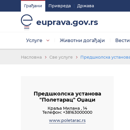
Грађани
Привреда
Држава
Подешавaња
euprava.gov.rs
Изаберите стил приказа слова
Услуге
Животни догађаји
Вести
Умањена слова
Насловна
Све услуге
Предшколска установа
Изаберите тему
Предшколска установа
"Полетарац" Оџаци
Основна тема
Краља Милана , 14
Телефон: +38163000000
www.poletarac.rs