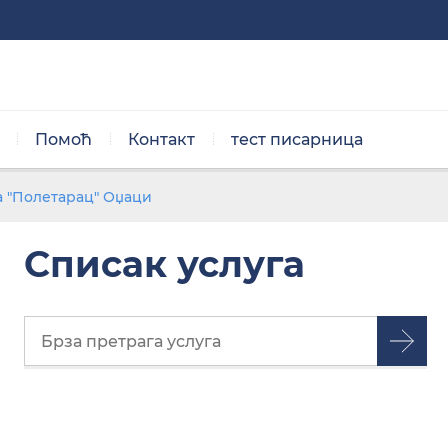
Помоћ
Контакт
тест писарница
Нормална величина
 "Полетарац" Оџаци
Списак услуга
Црно/бела тема