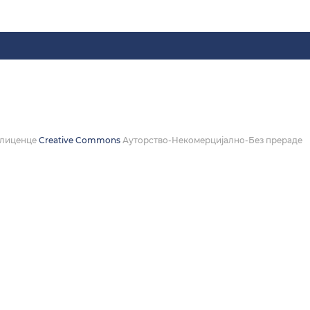
а лиценце
Creative Commons
Ауторство-Некомерцијално-Без прераде