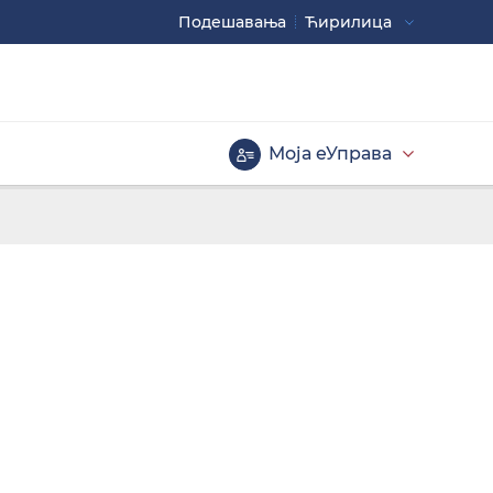
Подешавaња
Ћирилица
Употребите
CTRL+ за повећавање
CTRL- за смањивање
Моја еУправа
Велика слова
Инверзна тема